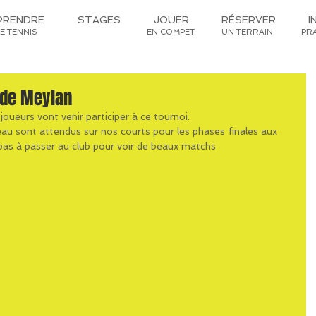
PRENDRE
STAGES
JOUER
RÉSERVER
I
LE TENNIS
EN COMPET
UN TERRAIN
PR
e de Meylan
oueurs vont venir participer à ce tournoi.
eau sont attendus sur nos courts pour les phases finales aux 
 pas à passer au club pour voir de beaux matchs