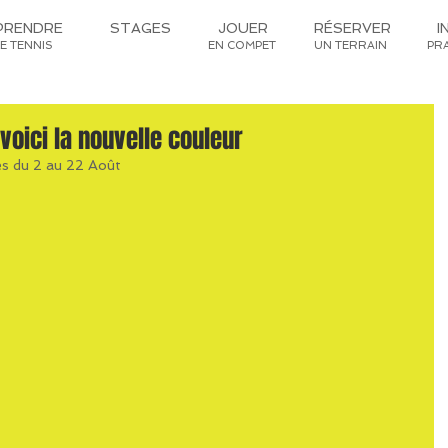
PRENDRE
STAGES
JOUER
RÉSERVER
I
LE TENNIS
EN COMPET
UN TERRAIN
PR
voici la nouvelle couleur
es du 2 au 22 Août 