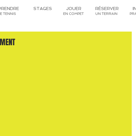
PRENDRE
STAGES
JOUER
RÉSERVER
I
LE TENNIS
EN COMPET
UN TERRAIN
PR
EMENT